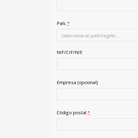
País
*
Selecciona un país/región…
NIF/CIF/NIE
Empresa (opcional)
Código postal
*