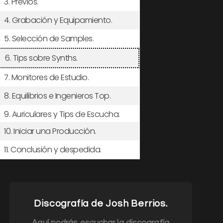
3. Previos.
4. Grabación y Equipamiento.
5. Selección de Samples.
6. Tips sobre Synths.
7. Monitores de Estudio.
8. Equilibrios e Ingenieros Top.
9. Auriculares y Tips de Escucha.
10. Iniciar una Producción.
11. Conclusión y despedida.
Discografía de Josh Berrios.
Aquí podrás escuchar la discografía