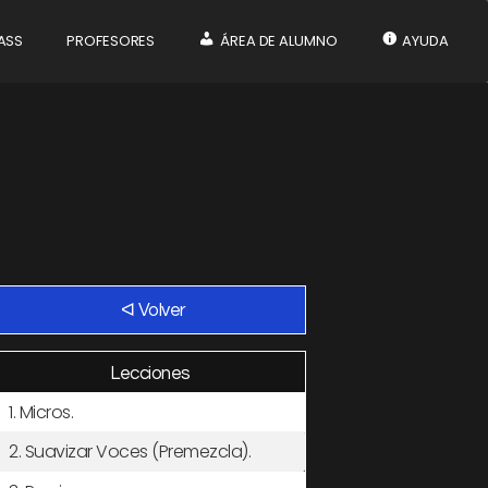
ASS
PROFESORES
ÁREA DE ALUMNO
AYUDA
ᐊ Volver
Lecciones
1. Micros.
2. Suavizar Voces (Premezcla).